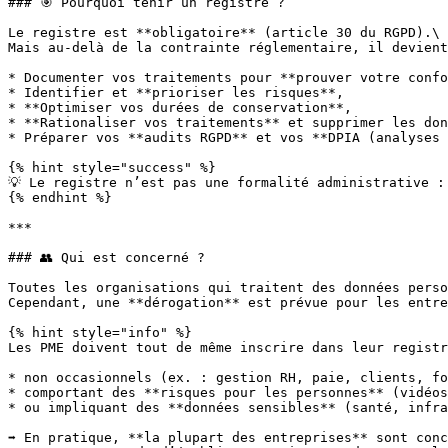
### 🎯 Pourquoi tenir un registre ?

Le registre est **obligatoire** (article 30 du RGPD).\

Mais au-delà de la contrainte réglementaire, il devient
* Documenter vos traitements pour **prouver votre confo
* Identifier et **prioriser les risques**,

* **Optimiser vos durées de conservation**,

* **Rationaliser vos traitements** et supprimer les don
* Préparer vos **audits RGPD** et vos **DPIA (analyses 
{% hint style="success" %}

💡 Le registre n’est pas une formalité administrative :
{% endhint %}

***

### 👥 Qui est concerné ?

Toutes les organisations qui traitent des données perso
Cependant, une **dérogation** est prévue pour les entre
{% hint style="info" %}

Les PME doivent tout de même inscrire dans leur registr
* non occasionnels (ex. : gestion RH, paie, clients, fo
* comportant des **risques pour les personnes** (vidéos
* ou impliquant des **données sensibles** (santé, infra
➡️ En pratique, **la plupart des entreprises** sont conc