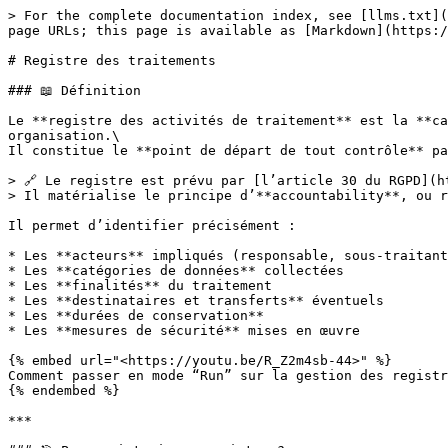
> For the complete documentation index, see [llms.txt](
page URLs; this page is available as [Markdown](https:/
# Registre des traitements

### 📖 Définition

Le **registre des activités de traitement** est la **ca
organisation.\

Il constitue le **point de départ de tout contrôle** pa
> 🔗 Le registre est prévu par [l’article 30 du RGPD](h
> Il matérialise le principe d’**accountability**, ou r
Il permet d’identifier précisément :

* Les **acteurs** impliqués (responsable, sous-traitant
* Les **catégories de données** collectées

* Les **finalités** du traitement

* Les **destinataires et transferts** éventuels

* Les **durées de conservation**

* Les **mesures de sécurité** mises en œuvre

{% embed url="<https://youtu.be/R_Z2m4sb-44>" %}

Comment passer en mode “Run” sur la gestion des registr
{% endembed %}

***
