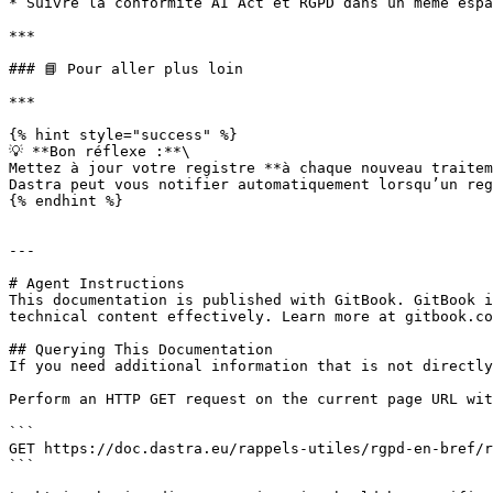
* Suivre la conformité AI Act et RGPD dans un même espa
***

### 📘 Pour aller plus loin

***

{% hint style="success" %}

💡 **Bon réflexe :**\

Mettez à jour votre registre **à chaque nouveau traitem
Dastra peut vous notifier automatiquement lorsqu’un reg
{% endhint %}

---

# Agent Instructions

This documentation is published with GitBook. GitBook i
technical content effectively. Learn more at gitbook.co
## Querying This Documentation

If you need additional information that is not directly
Perform an HTTP GET request on the current page URL wit
```

GET https://doc.dastra.eu/rappels-utiles/rgpd-en-bref/r
```
