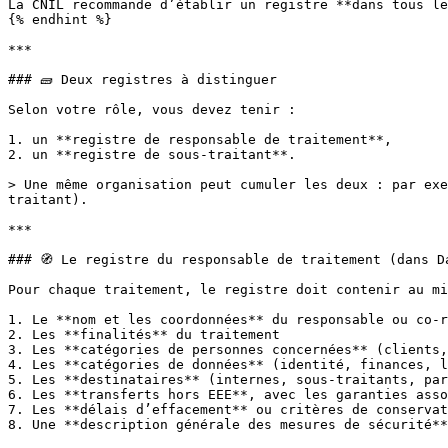
La CNIL recommande d’établir un registre **dans tous le
{% endhint %}

***

### 🧱 Deux registres à distinguer

Selon votre rôle, vous devez tenir :

1. un **registre de responsable de traitement**,

2. un **registre de sous-traitant**.

> Une même organisation peut cumuler les deux : par exe
traitant).

***

### 🧭 Le registre du responsable de traitement (dans Da
Pour chaque traitement, le registre doit contenir au mi
1. Le **nom et les coordonnées** du responsable ou co-r
2. Les **finalités** du traitement

3. Les **catégories de personnes concernées** (clients,
4. Les **catégories de données** (identité, finances, l
5. Les **destinataires** (internes, sous-traitants, par
6. Les **transferts hors EEE**, avec les garanties asso
7. Les **délais d’effacement** ou critères de conservat
8. Une **description générale des mesures de sécurité**
