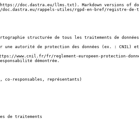
https://doc.dastra.eu/llms.txt). Markdown versions of do
/doc.dastra.eu/rappels-utiles/rgpd-en-bref/registre-de-t
rtographie structurée de tous les traitements de données
r une autorité de protection des données (ex. : CNIL) et
ttps://www.cnil.fr/fr/reglement-europeen-protection-donne
esponsabilité démontrée.

, co-responsables, représentants)

es de traitements
