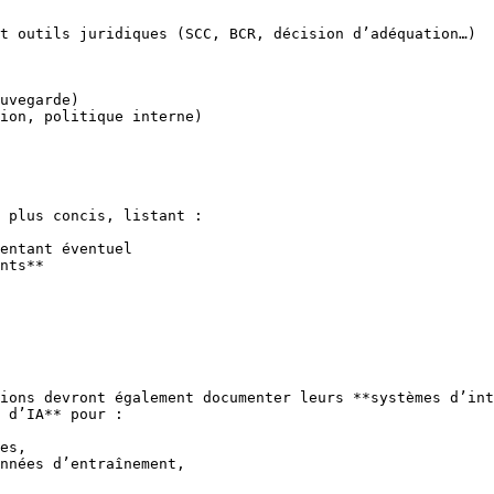
t outils juridiques (SCC, BCR, décision d’adéquation…)

uvegarde)

ion, politique interne)

 plus concis, listant :

entant éventuel

nts**

ions devront également documenter leurs **systèmes d’int
 d’IA** pour :

es,

nnées d’entraînement,
