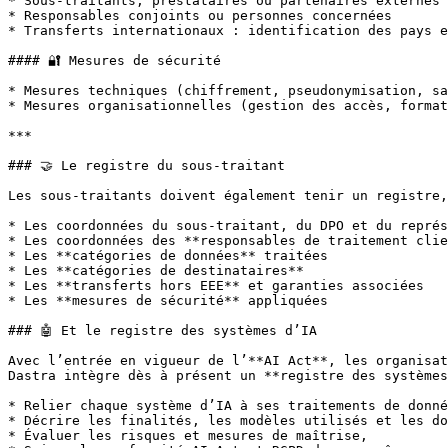
* Sous-traitants, prestataires ou partenaires externes

* Responsables conjoints ou personnes concernées

* Transferts internationaux : identification des pays e
#### 🔐 Mesures de sécurité

* Mesures techniques (chiffrement, pseudonymisation, sa
* Mesures organisationnelles (gestion des accès, format
***

### 🤝 Le registre du sous-traitant

Les sous-traitants doivent également tenir un registre,
* Les coordonnées du sous-traitant, du DPO et du représ
* Les coordonnées des **responsables de traitement clie
* Les **catégories de données** traitées

* Les **catégories de destinataires**

* Les **transferts hors EEE** et garanties associées

* Les **mesures de sécurité** appliquées

### 🤖 Et le registre des systèmes d’IA

Avec l’entrée en vigueur de l’**AI Act**, les organisat
Dastra intègre dès à présent un **registre des systèmes
* Relier chaque système d’IA à ses traitements de donné
* Décrire les finalités, les modèles utilisés et les do
* Évaluer les risques et mesures de maîtrise,
