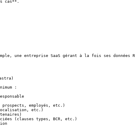
s cas**.

mple, une entreprise SaaS gérant à la fois ses données R
stra)

nimum :

esponsable

 prospects, employés, etc.)

ocalisation, etc.)

tenaires)

ciées (clauses types, BCR, etc.)

ion
