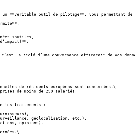
 un **véritable outil de pilotage**, vous permettant de 
rmité**,

nées inutiles,

d’impact)**.

 c’est la **clé d’une gouvernance efficace** de vos donné
nnelles de résidents européens sont concernées.\

prises de moins de 250 salariés.

e les traitements :

urnisseurs),

urveillance, géolocalisation, etc.),

ctions, opinions).

ernées.\
