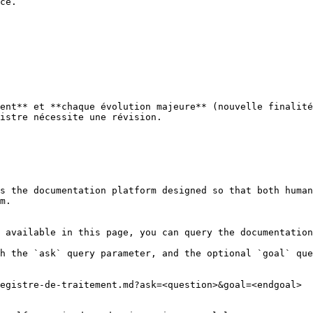
ce.

ent** et **chaque évolution majeure** (nouvelle finalité
istre nécessite une révision.

s the documentation platform designed so that both human
m.

 available in this page, you can query the documentation
h the `ask` query parameter, and the optional `goal` que
egistre-de-traitement.md?ask=<question>&goal=<endgoal>
