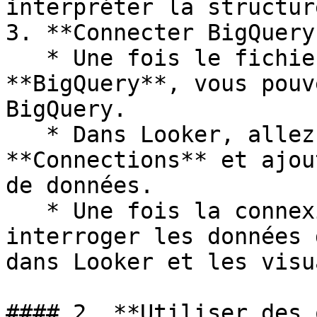
interpréter la structur
3. **Connecter BigQuery
   * Une fois le fichier JSON chargé dans 
**BigQuery**, vous pouv
BigQuery.

   * Dans Looker, allez dans **Admin** > 
**Connections** et ajou
de données.

   * Une fois la connexion établie, vous pouvez 
interroger les données 
dans Looker et les visu
#### 2. **Utiliser des 