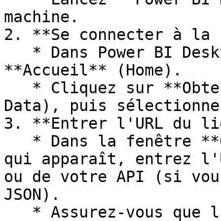
machine.

2. **Se connecter à la 
   * Dans Power BI Desktop, allez dans l'onglet 
**Accueil** (Home).

   * Cliquez sur **Obtenir des données** (Get 
Data), puis sélectionne
3. **Entrer l'URL du li
   * Dans la fenêtre **Obtenir des données Web** 
qui apparaît, entrez l'
ou de votre API (si vou
JSON).

   * Assurez-vous que l'URL pointe vers un fichier 