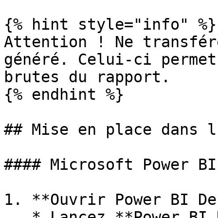
{% hint style="info" %}

Attention ! Ne transfér
généré. Celui-ci permet
brutes du rapport.

{% endhint %}

## Mise en place dans l
#### Microsoft Power BI

1. **Ouvrir Power BI De
   * Lancez **Power BI Desktop** sur votre 