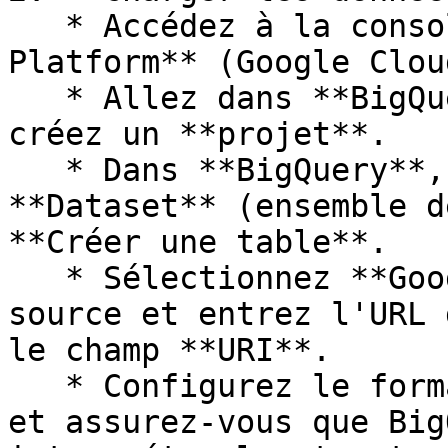
   * Accédez à la console **Google Cloud 
Platform** (Google Clou
   * Allez dans **BigQuery** et choisissez ou 
créez un **projet**.

   * Dans **BigQuery**, sélectionnez votre 
**Dataset** (ensemble d
**Créer une table**.

   * Sélectionnez **Google Cloud Storage** comme 
source et entrez l'URL 
le champ **URI**.

   * Configurez le format des données en **JSON** 
et assurez-vous que Big