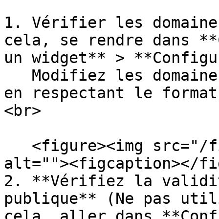
1. Vérifier les domaine
cela, se rendre dans **
un widget** > **Configu
   Modifiez les domaines autorisés de cette façon, 
en respectant le format
<br>

   <figure><img src="/files/AsEzxops6Sq72Ayd1JY0" 
alt=""><figcaption></fi
2. **Vérifiez la validi
publique** (Ne pas util
cela, aller dans **Conf