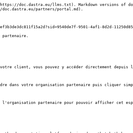
https://doc.dastra.eu/llms.txt). Markdown versions of do
/doc.dastra.eu/partners/portal.md).

ef3b3de3dc811f15a2d?sid=9540de7f-9501-4af1-8d2d-11250d85
 partenaire.

votre client, vous pouvez y accéder directement depuis l
dre dans votre organisation partenaire puis cliquer simp
 l'organisation partenaire pour pouvoir afficher cet esp