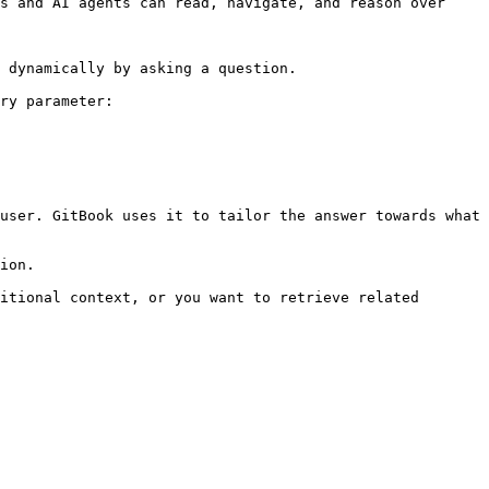
s and AI agents can read, navigate, and reason over 
 dynamically by asking a question.

ry parameter:

user. GitBook uses it to tailor the answer towards what 
ion.

itional context, or you want to retrieve related 