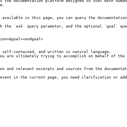
s the documentation platform designed so that both human
m.

 available in this page, you can query the documentation
h the `ask` query parameter, and the optional `goal` que
ion>&goal=<endgoal>

 self-contained, and written in natural language.

ou are ultimately trying to accomplish on behalf of the 
on and relevant excerpts and sources from the documentat
esent in the current page, you need clarification or add