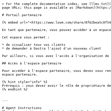
> For the complete documentation index, see [llms.txt](
page URLs; this page is available as [Markdown](https:/
# Portail partenaire

{% embed url="<https://www.loom.com/share/8f62bea5c0f54
En tant que partenaire, vous pouvez accéder à un espace
Cet espace vous permet :

* de visualiser tous vos clients

* de demander à Dastra l'ajout d'un nouveau client

Par ailleurs, si vous avez l'accès à l'organisation de 
## Accès à l'espace partenaire

Pour accéder à l'espace partenaire, vous devez vous ren
espace partenaire.

{% hint style="info" %}

Prérequis : vous devez avoir le rôle de propriétaire de
{% endhint %}

---

# Agent Instructions
