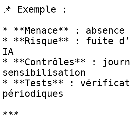
📌 Exemple :

* **Menace** : absence 
* **Risque** : fuite d’
IA

* **Contrôles** : journ
sensibilisation

* **Tests** : vérificat
périodiques

***
