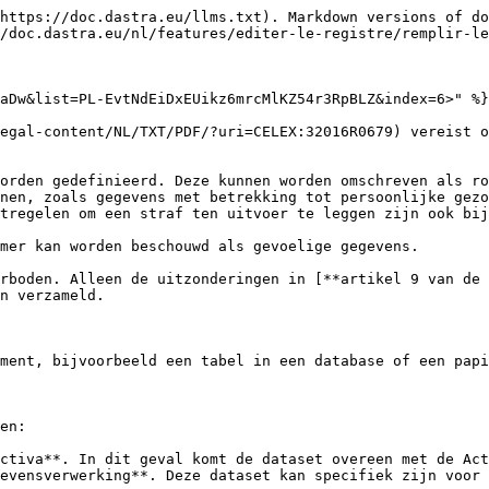
 dataset kunt u de oorsprong van de gegevens aangeven. Dit kan direct, indirect of beide zijn

Met een veld waarin u de oorsprong van de verzameling kunt beschrijven, kunt u de nodige nauwkeurigheid bieden.

<figure><img src="/files/hQOTiEeag5ys7LauC5AM" alt=""><figcaption><p>Bron van gegevens</p></figcaption></figure>

### Activa koppelen aan de dataset

Datasets hebben een natuurlijke roeping om te worden toegevoegd aan [Activa](/nl/features/editer-le-registre/remplir-le-questionnaire/applications.md).

U kunt een Activa aan uw dataset koppelen wanneer deze wordt gemaakt.

<figure><img src="/files/vQkDz3YEWP5fYvTDgwlm" alt=""><figcaption><p>activakiezer</p></figcaption></figure>

Een dataset kan maar aan één asset worden gekoppeld. Bij het definiëren van de datasets voor een activa zijn ze namelijk uniek

Als u bijvoorbeeld boekhoudsoftware als een activum beschouwt, kunnen er verschillende datasets aan dit activum worden gekoppeld, zoals "factureringsgegevens", met gegevens over de module voor het bijhouden van facturen, of "klantgegevens", met gegevens over klantenrekeningen.

### Een categorie van betrokkenen koppelen

Voor elke gegevensset kunt u een of meer categorieën van gegevenssubjecten\&#x20 koppelen;

Dit geeft u een beter inzicht in de gegevens die aan de betrokkenen zijn gekoppeld. Het vereenvoudigt ook het mappingproces.

<figure><img src="/files/utJKGnwh9kHKg5bM93p4" alt=""><figcaption><p>Selector voor gegevensonderwerpcategorie</p></figcaption></figure>

{% hint style="info" %}
Het aangeven van de betrokkenen is handig voor het beheren van [verzoeken tot uitoefening van rechten](/nl/features/gerer-les-exercices-des-droits.md). U kunt de gegevens waarop het verzoek betrekking heeft gemakkelijk vinden door snel de betreffende gegevensreeksen te identificeren.
{% endhint %}

### Gegevensvelden koppelen

Elke gegevensset moet worden aangevuld met gegevensvelden. Deze velden zijn de gegevens zelf

De velden die in de selector worden weergegeven, zijn de velden die beschikbaar zijn in de gegevenswoordenlijst

<figure><img src="/files/yU9sapzC63ilsyR0pMKV" alt=""><figcaption><p>Gegevensveld selector</p></figcaption></figure>

Als een gegeven nog niet aanwezig is, kun je het direct vanuit deze selector maken om het aan de dataset toe te voegen

Velden kunnen worden gecategoriseerd volgens vooraf gedefinieerde categorieën. Dit zijn onder andere de categorieën die worden aanbevolen door de CNIL.

<figure><img src="/files/jnp2qR6TgTkQhgiPGM7m" alt=""><figcaption><p>Selector categorie persoonsgegevens</p></figcaption></figure>

In dit veld kun je ook de aanwezigheid van gevoelige gegevens aangeven. Bijvoorbeeld gezondheidsgegevens of een ander type gevoelige gegevens

In dit geval wordt u gevraagd om het verzamelen van deze gegevens te rechtvaardigen en in het bijzonder de rechtsgrondslag hiervoor.

<figure><img src="/files/qZaq6laNNe5b76w49jIc" alt=""><figcaption><p>Gevoelige gegevens</p></figcaption></figure>

{% hint style="info" %}
Deze informatie wordt door de toepassing geanalyseerd om een intelligent criterium te activeren [van PIA](/nl/features/editer-le-registre/remplir-le-questionnaire/analyse-dimpact.md).
{% endhint %}

### Een gegevensbewaringsregel koppelen

In elke dataset kun je een dataretentieregel koppelen.

<figure><img src="/files/K6Nm9iQoMP5esdfJzsRM" alt=""><figcaption><p>Retentie tijden</p></figcaption></figure>

Bewaartermi