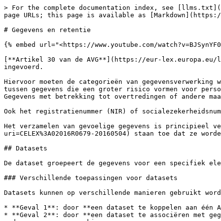
> For the complete documentation index, see [llms.txt](https://doc.dastra.eu/llms.txt). Markdown versions of documentation pages are available by appending `.md` to page URLs; this page is available as [Markdown](https://doc.dastra.eu/nl/features/editer-le-registre/remplir-le-questionnaire/categorie-de-donnees.md).

# Gegevens en retentie

{% embed url="<https://www.youtube.com/watch?v=BJSynYF0aDw&list=PL-EvtNdEiDxEUikz6mrcMlKZ54r3RpBLZ&index=6>" %}

[**Artikel 30 van de AVG**](https://eur-lex.europa.eu/legal-content/NL/TXT/PDF/?uri=CELEX:32016R0679) vereist ook dat de categorieën van gegevensverwerking worden ingevoerd.

Hiervoor moeten de categorieën van gegevensverwerking worden gedefinieerd. Deze kunnen worden omschreven als routinematig of gevoelig. Er wordt onderscheid gemaakt tussen gegevens die een groter risico vormen voor personen, zoals gegevens met betrekking tot persoonlijke gezondheid, politieke opvattingen of vakbondsactiviteiten. Gegevens met betrekking tot overtredingen of andere maatregelen om een straf ten uitvoer te leggen zijn ook bijzonder beschermd\&x20;

Ook het registratienummer (NIR) of socialezekerheidsnummer kan worden beschouwd als gevoelige gegevens.

Het verzamelen van gevoelige gegevens is principieel verboden. Alleen de uitzonderingen in [**artikel 9 van de AVG**](https://eur-lex.europa.eu/legal-content/EN/TXT/?uri=CELEX%3A02016R0679-20160504) staan toe dat ze worden verzameld.

## Datasets

De dataset groepeert de gegevens voor een specifiek element, bijvoorbeeld een tabel in een database of een papieren verzamelformulier.

### Verschillende toepassingen voor datasets

Datasets kunnen op verschillende manieren gebruikt worden:

* **Geval 1**: door **een dataset te koppelen aan één Activa**. In dit geval komt de dataset overeen met de Activa-gegevens en is niet generiek.
* **Geval 2**: door **een dataset te associëren met gegevensverwerking**. Deze dataset kan specifiek zijn voor de gegevensverwerking en wordt niet hergebruikt in een andere gegevensverwerking.
* **Geval 3**: door **generieke gegevensreeksen te koppelen aan de gegevensverwerking**. In dit geval kan de dataset in meerdere gegevensverwerkingen worden hergebruikt.

Om generieke datasets te gebruiken, raden we de volgende procedure aan:

* Open de verwerkingspagina voor de datasets.
* Open een nieuw tabblad op de datasetpagina in de kaart.
* Selecteer de dataset in het venster voor gegevensverwerking.
* Als de dataset gewijzigd moet worden, maak dan een nieuwe aan: ga naar het andere tabblad en dupliceer de generieke dataset door de vereiste velden te verwijderen of toe te voegen.
* Voor meer duidelijkheid raden we je aan om een tag te gebruiken voor deze datasets (zo kun je ze gemakkelijk onderscheiden in de dataset selector). Bijvoorbeeld: een "generieke" tag en een tag voor de toegevoegde of verwijderde gegevens.

#### Datasets zonder velden gebruiken

Het is ook mogelijk om nog generieker te blijven door niet de gegevens te specificeren die bij de dataset horen, maar door de dataset een gegevenscategorie te noemen (wat bijvoorbeeld ook geldig is in de zin van de AVG).

Afhankelijk van het type verwerking kun je verschillende benaderingen kiezen, afhankelijk van hoe gevoelig ze zijn in termen van de rechten en vrijheden van betrokkenen.

### Koppel de bron van de gegevens aan de dataset

In elke