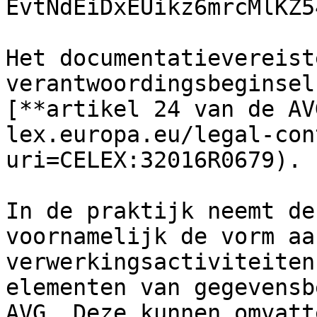
EvtNdEiDxEUikz6mrcMlKZ5
Het documentatievereist
verantwoordingsbeginsel
[**artikel 24 van de AV
lex.europa.eu/legal-con
uri=CELEX:32016R0679).

In de praktijk neemt de
voornamelijk de vorm aa
verwerkingsactiviteiten
elementen van gegevensb
AVG. Deze kunnen omvatt