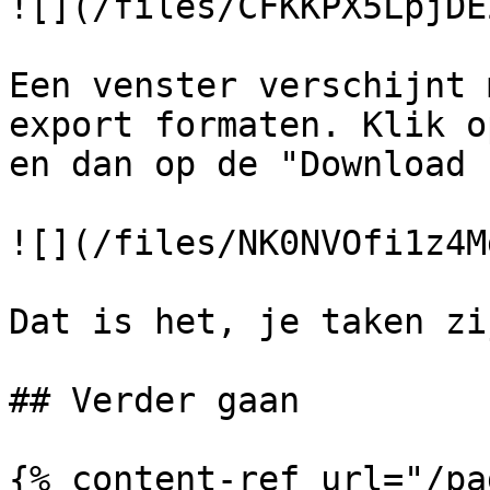
![](/files/CFKKPX5LpjDE
Een venster verschijnt 
export formaten. Klik o
en dan op de "Download 
![](/files/NK0NVOfi1z4M
Dat is het, je taken zi
## Verder gaan

{% content-ref url="/pa