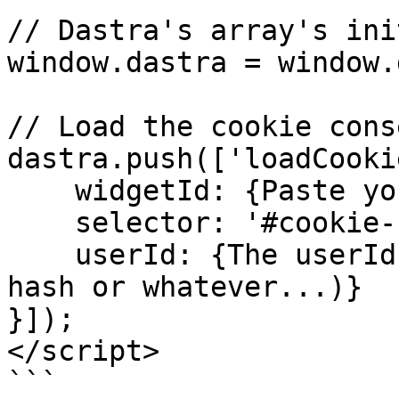
// Dastra's array's ini
window.dastra = window.
// Load the cookie cons
dastra.push(['loadCooki
    widgetId: {Paste your widgetId here (digit)},

    selector: '#cookie-consent',

    userId: {The userId's variable (email 64bits 
hash or whatever...)}

}]);

</script>

```
