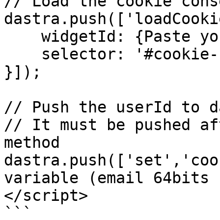
// Load the cookie cons
dastra.push(['loadCooki
    widgetId: {Paste your widgetId here (digit)},

    selector: '#cookie-consent'

}]);

// Push the userId to d
// It must be pushed af
method

dastra.push(['set','coo
variable (email 64bits 
</script>

```
