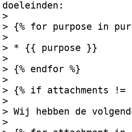
doeleinden:

>

> {% for purpose in pur
>

> * {{ purpose }}

>

> {% endfor %}

>

> {% if attachments != 
>

> Wij hebben de volgend
>
