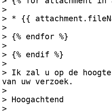
> {% for attachment in 
>

> * {{ attachment.fileN
>

> {% endfor %}

>

> {% endif %}

>

> Ik zal u op de hoogte
van uw verzoek.

>

> Hoogachtend

>
