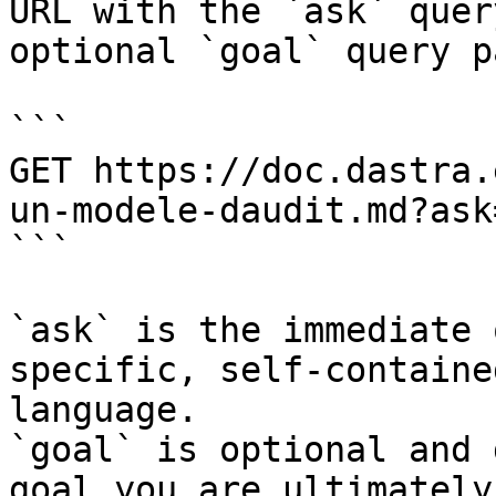
URL with the `ask` quer
optional `goal` query p
```

GET https://doc.dastra.
un-modele-daudit.md?ask
```

`ask` is the immediate 
specific, self-containe
language.

`goal` is optional and 
goal you are ultimately