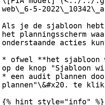
\[PIA model] (<../../.g
web\_6-5-2022\_10342\_a
Als je de sjabloon hebt
het planningsscherm waa
onderstaande acties kun
* ofwel **het sjabloon 
op de knop "Sjabloon wi
* een audit plannen doo
plannen"\&#x20. te klikk
{% hint style="info" %}
