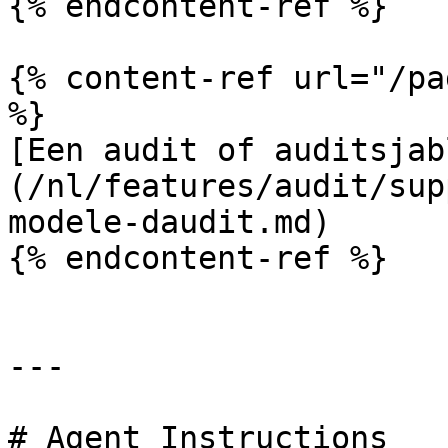
{% endcontent-ref %}

{% content-ref url="/pa
%}

[Een audit of auditsjab
(/nl/features/audit/sup
modele-daudit.md)

{% endcontent-ref %}

---

# Agent Instructions
