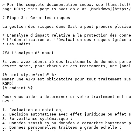
> For the complete documentation index, see [llms.txt](
page URLs; this page is available as [Markdown](https:/
# Etape 3 : Gérer les risques

La gestion des risques dans Dastra peut prendre plusieu
* L'analyse d'impact relative à la protection des donné
* L'identification et l'évaluation des risques (grâce a
* Les audits.

### L'analyse d'impact

Si vous avez identifié des traitements de données perso
devrez mener, pour chacun de ces traitements, une [anal
{% hint style="info" %}

Mener une AIPD est obligatoire pour tout traitement sus
RGPD)

{% endhint %}

Pour vous aider à déterminer si votre traitement est su
G29 :

1. Evaluation ou notation;

2. Décision automatisée avec effet juridique ou effet s
3. Surveillance systématique ;

4. Données sensibles ou données à caractère hautement p
5. Données personnelles traitées à grande échelle ;
