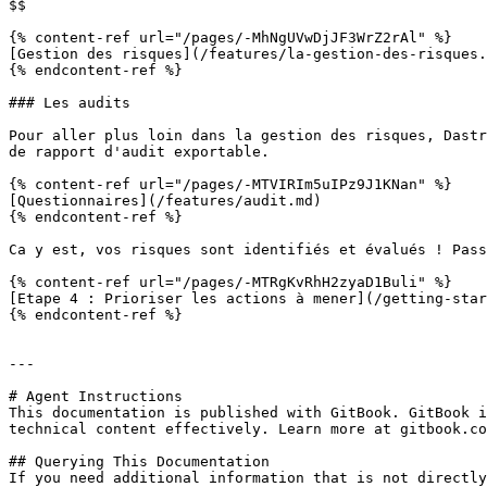
$$

{% content-ref url="/pages/-MhNgUVwDjJF3WrZ2rAl" %}

[Gestion des risques](/features/la-gestion-des-risques.
{% endcontent-ref %}

### Les audits

Pour aller plus loin dans la gestion des risques, Dastr
de rapport d'audit exportable.

{% content-ref url="/pages/-MTVIRIm5uIPz9J1KNan" %}

[Questionnaires](/features/audit.md)

{% endcontent-ref %}

Ca y est, vos risques sont identifiés et évalués ! Pass
{% content-ref url="/pages/-MTRgKvRhH2zyaD1Buli" %}

[Etape 4 : Prioriser les actions à mener](/getting-star
{% endcontent-ref %}

---

# Agent Instructions

This documentation is published with GitBook. GitBook i
technical content effectively. Learn more at gitbook.co
## Querying This Documentation

If you need additional information that is not directly