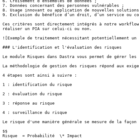
6. Croisement d’ensembles de données ;

7. Données concernant des personnes vulnérables ;

8. Usage innovant ou application de nouvelles solutions
9. Exclusion du bénéfice d’un droit, d’un service ou co
Ces critères sont directement intégrés à notre workflow
réaliser un PIA sur celui-ci ou non.

![Exemple de traitement nécessitant potentiellement un 
### L'identification et l'évaluation des risques

Le module Risques dans Dastra vous permet de gérer les 
La méthodologie de gestion des risques répond aux exige
4 étapes sont ainsi à suivre :

1 : identification du risque

2 : évaluation du risque

3 : réponse au risque

4 : surveillance du risque

Le risque d'une manière générale se mesure de la façon 
$$

Risque  = Probabilité  \* Impact
