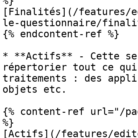
%}

[Finalités](/features/e
le-questionnaire/finali
{% endcontent-ref %}

* **Actifs** - Cette se
répertorier tout ce qui
traitements : des appli
objets etc.

{% content-ref url="/pa
%}

[Actifs](/features/edit