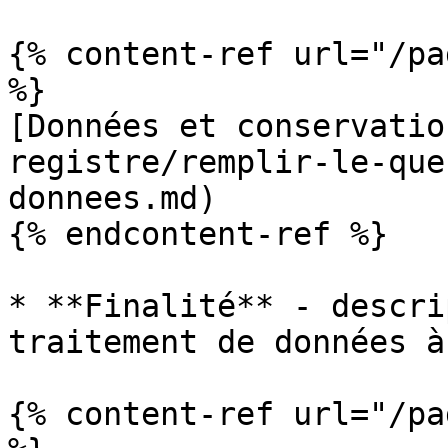
{% content-ref url="/pa
%}

[Données et conservatio
registre/remplir-le-que
donnees.md)

{% endcontent-ref %}

* **Finalité** - descri
traitement de données à
{% content-ref url="/pa