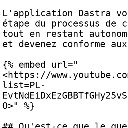
L'application Dastra vo
étape du processus de c
tout en restant autonom
et devenez conforme aux
{% embed url="
<https://www.youtube.co
list=PL-
EvtNdEiDxEzGBBTfGHy25vS
O>" %}

## Qu'est-ce que le que