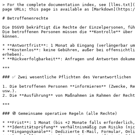
> For the complete documentation index, see [llms.txt](https://doc.dastra.eu/llms.txt). Markdown versions of documentation pages are available by appending `.md` to page URLs; this page is available as [Markdown](https://doc.dastra.eu/de/nutzliche-hinweise/rgpd-en-bref/droits-des-personnes.md).

# Betroffenenrechte

Die DSGVO bekräftigt die Rechte der Einzelpersonen, führt die **Datenübertragbarkeit** ein und stärkt die Pflichten des **Verantwortlichen** (VV).\
Die betroffenen Personen müssen die **Kontrolle** über ihre Daten **behalten**, und der Verantwortliche muss **klar erläutern**, wie diese Rechte ausgeübt werden können.

* **Antwortfrist**: 1 Monat ab Eingang (verlängerbar um **2 Monate** bei komplexen oder zahlreichen Anfragen — die Verlängerung innerhalb eines Monats mitteilen).
* **Kostenlos**: keine Gebühren, außer bei offensichtlich **unbegründeten** oder **exzessiven** Anfragen (dann die Ablehnung begründen oder angemessene Gebühren erheben).
* **Rückverfolgbarkeit**: Anfragen und Antworten dokumentieren (Compliance-Nachweis).

***

### ✅ Zwei wesentliche Pflichten des Verantwortlichen

1. Die betroffenen Personen **informieren** (Zwecke, Rechtsgrundlagen, Speicherdauern, Empfänger, Rechte, Datenübermittlungen, Kontakt des Datenschutzbeauftragten usw.).
2. Die **Ausführung** von Maßnahmen im Rahmen der Rechteausübung **mitteilen** (Berichtigung, Löschung, Einschränkung) oder eine Ablehnung **begründen**.

***

### 🧭 Gemeinsame operative Regeln (alle Rechte)

* **Frist**: 1 Monat (bis +2 Monate falls erforderlich, mit Information innerhalb von 1 Monat).
* **Identitätsprüfung** verhältnismäßig zum Risiko (nicht mehr verlangen als nötig).
* **Eingangskanäle**: Dedizierte E-Mail, Formular, Online-Portal, Post.
* **Protokollierung**: Eingangsdatum, verifizierte Identität, Umfang, Entscheidung, Abschlussdatum.
* **Ausnahmen / Grenzen**: Rechte Dritter, Geschäftsgeheimnisse, gesetzliche Aufbewahrungspflichten, Sicherheit, Betrugsprävention… (dokumentieren).

***

### 📜 Informationspflicht (Art. 13 & 14)

Bereitzustellen **zum Zeitpunkt der Datenerhebung** (direkt) oder **innerhalb von 1 Monat** (indirekt): Identität des Verantwortlichen, Zwecke, Rechtsgrundlagen, Empfänger, Datenübermittlungen, Speicherdauern, Rechte, Kontakt des Datenschutzbeauftragten, Quelle (bei indirekter Erhebung), automatisierte Entscheidungsfindung/Profiling gegebenenfalls.

> Medien: Hinweise auf Formularen, Datenschutzinformation, Cookie-Banner, Aushang (Videoüberwachung), Call-Center-Skripte usw.

***

### 🔎 Recht auf Auskunft (Art. 15)

Die betroffene Person kann erhalten:

* die **Bestätigung**, dass Daten verarbeitet werden,
* **Zugang** zu den Daten und zugehörigen Informationen (Zwecke, Kategorien, Empfänger, Speicherdauern…),
* eine **Kopie** der Daten (kostenlos für die erste Kopie).

**Modalitäten**:

* **Schriftlich** (per Post oder E-Mail), **vor Ort** (falls angemessen) oder **online** (gesicherter Bereich).
* Die Antworten müssen **verständlich** sein (Erklärung von Codes, Abkürzungen, Scores).

**Einschränkungen / Ablehnung**: Missbräuchliche Anfragen, Beeinträchtigung der Rechte Dritter, keine vorhandenen Daten → dennoch antworten, um dies mitzuteilen.

***

### 🧯 Recht auf Berichtigung (Art. 16)

**Unrichtige Daten** unverzüglich berichtigen und **unvollständige Daten** ergänzen (durch erg