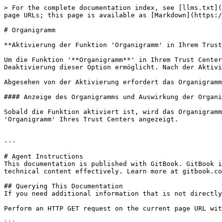
> For the complete documentation index, see [llms.txt](
page URLs; this page is available as [Markdown](https:/
# Organigramm

**Aktivierung der Funktion 'Organigramm' in Ihrem Trust
Um die Funktion '**Organigramm**' in Ihrem Trust Center
Deaktivierung dieser Option ermöglicht. Nach der Aktivi
Abgesehen von der Aktivierung erfordert das Organigramm
#### Anzeige des Organigramms und Auswirkung der Organi
Sobald die Funktion aktiviert ist, wird das Organigramm
'Organigramm' Ihres Trust Centers angezeigt.

---

# Agent Instructions

This documentation is published with GitBook. GitBook i
technical content effectively. Learn more at gitbook.co
## Querying This Documentation

If you need additional information that is not directly
Perform an HTTP GET request on the current page URL wit