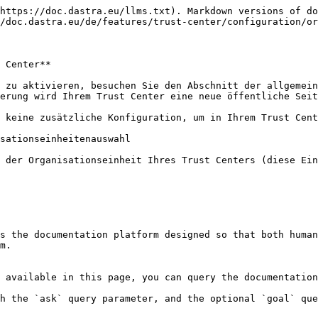
https://doc.dastra.eu/llms.txt). Markdown versions of do
/doc.dastra.eu/de/features/trust-center/configuration/or
 Center**

 zu aktivieren, besuchen Sie den Abschnitt der allgemein
erung wird Ihrem Trust Center eine neue öffentliche Seit
 keine zusätzliche Konfiguration, um in Ihrem Trust Cent
sationseinheitenauswahl

 der Organisationseinheit Ihres Trust Centers (diese Ein
s the documentation platform designed so that both human
m.

 available in this page, you can query the documentation
h the `ask` query parameter, and the optional `goal` que