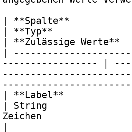
| **Spalte**                   
| **Typ**              | **Einschränkung
| **Zulässige Werte**  
| ---------------------
----------------- | ---
-----------------------
-----------------------
| **Label**                    
| String               
Zeichen                     | —                
|
