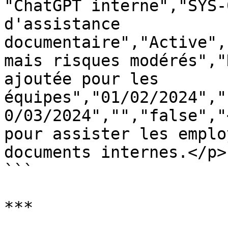
"ChatGPT interne","SYS-
d'assistance 
documentaire","Active",
mais risques modérés","
ajoutée pour les 
équipes","01/02/2024","
0/03/2024","","false","
pour assister les emplo
documents internes.</p>"
```

***
