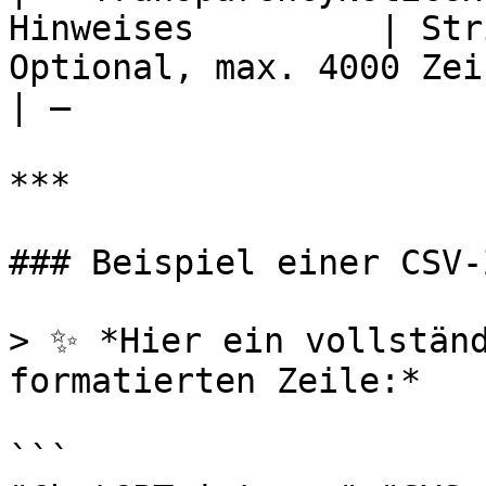
Hinweises         | Str
Optional, max. 4000 Zeichen                
| —                    
***

### Beispiel einer CSV-
> ✨ *Hier ein vollständ
formatierten Zeile:*

```
