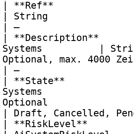
| **Ref**                      
| String               | Optional, 
| —                    
| **Description**      
Systems          | Stri
Optional, max. 4000 Zeichen                
| —                    
| **State**            
Systems                
Optional                                           
| Draft, Cancelled, Pen
| **RiskLevel**                 | 