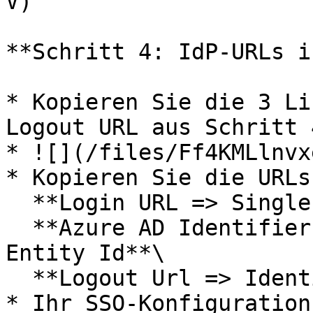
V)

**Schritt 4: IdP-URLs i
* Kopieren Sie die 3 Li
Logout URL aus Schritt 
* ![](/files/Ff4KMLlnvx
* Kopieren Sie die URLs
  **Login URL => Single sign on url**\

  **Azure AD Identifier => Identity provider's 
Entity Id**\

  **Logout Url => Identity provider Signout url**

* Ihr SSO-Konfiguration