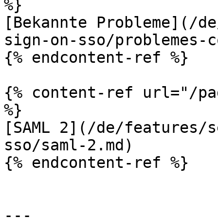
%}

[Bekannte Probleme](/de
sign-on-sso/problemes-c
{% endcontent-ref %}

{% content-ref url="/pa
%}

[SAML 2](/de/features/s
sso/saml-2.md)

{% endcontent-ref %}

---
