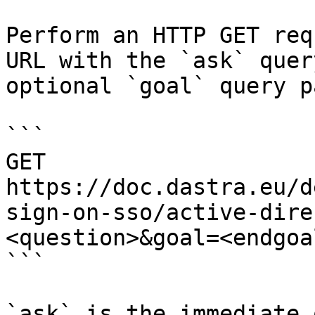
Perform an HTTP GET req
URL with the `ask` quer
optional `goal` query p
```

GET 
https://doc.dastra.eu/d
sign-on-sso/active-dire
<question>&goal=<endgoal
```

`ask` is the immediate 