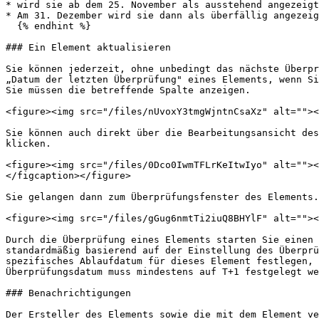
* wird sie ab dem 25. November als ausstehend angezeigt

* Am 31. Dezember wird sie dann als überfällig angezeig
  {% endhint %}

### Ein Element aktualisieren

Sie können jederzeit, ohne unbedingt das nächste Überpr
„Datum der letzten Überprüfung" eines Elements, wenn Si
Sie müssen die betreffende Spalte anzeigen.

<figure><img src="/files/nUvoxY3tmgWjntnCsaXz" alt=""><
Sie können auch direkt über die Bearbeitungsansicht des
klicken.

<figure><img src="/files/0Dco0IwmTFLrKeItwIyo" alt=""><
</figcaption></figure>

Sie gelangen dann zum Überprüfungsfenster des Elements.
<figure><img src="/files/gGug6nmtTi2iuQ8BHYlF" alt=""><
Durch die Überprüfung eines Elements starten Sie einen 
standardmäßig basierend auf der Einstellung des Überprü
spezifisches Ablaufdatum für dieses Element festlegen, 
Überprüfungsdatum muss mindestens auf T+1 festgelegt we
### Benachrichtigungen

Der Ersteller des Elements sowie die mit dem Element ve