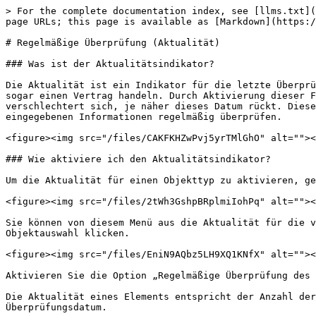
> For the complete documentation index, see [llms.txt](
page URLs; this page is available as [Markdown](https:/
# Regelmäßige Überprüfung (Aktualität)

### Was ist der Aktualitätsindikator?

Die Aktualität ist ein Indikator für die letzte Überprü
sogar einen Vertrag handeln. Durch Aktivierung dieser F
verschlechtert sich, je näher dieses Datum rückt. Diese
eingegebenen Informationen regelmäßig überprüfen.

<figure><img src="/files/CAKFKHZwPvj5yrTMlGhO" alt=""><
### Wie aktiviere ich den Aktualitätsindikator?

Um die Aktualität für einen Objekttyp zu aktivieren, ge
<figure><img src="/files/2tWh3GshpBRplmiIohPq" alt=""><
Sie können von diesem Menü aus die Aktualität für die v
Objektauswahl klicken.

<figure><img src="/files/EniN9AQbz5LH9XQ1KNfX" alt=""><
Aktivieren Sie die Option „Regelmäßige Überprüfung des 
Die Aktualität eines Elements entspricht der Anzahl der
Überprüfungsdatum.
