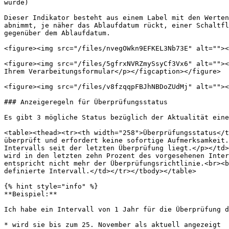
wurde)

Dieser Indikator besteht aus einem Label mit den Werten
abnimmt, je näher das Ablaufdatum rückt, einer Schaltfl
gegenüber dem Ablaufdatum.

<figure><img src="/files/nvegOWkn9EFKEL3Nb73E" alt=""><
<figure><img src="/files/5gfrxNVRZmySsyCf3Vx6" alt=""><
Ihrem Verarbeitungsformular</p></figcaption></figure>

<figure><img src="/files/v8fzqqpFBJhNBDoZUdMj" alt=""><
### Anzeigeregeln für Überprüfungsstatus

Es gibt 3 mögliche Status bezüglich der Aktualität eine
<table><thead><tr><th width="258">Überprüfungsstatus</t
überprüft und erfordert keine sofortige Aufmerksamkeit.
Intervalls seit der letzten Überprüfung liegt.</p></td>
wird in den letzten zehn Prozent des vorgesehenen Inter
entspricht nicht mehr der Überprüfungsrichtlinie.<br><b
definierte Intervall.</td></tr></tbody></table>

{% hint style="info" %}

**Beispiel:**

Ich habe ein Intervall von 1 Jahr für die Überprüfung d
* wird sie bis zum 25. November als aktuell angezeigt
