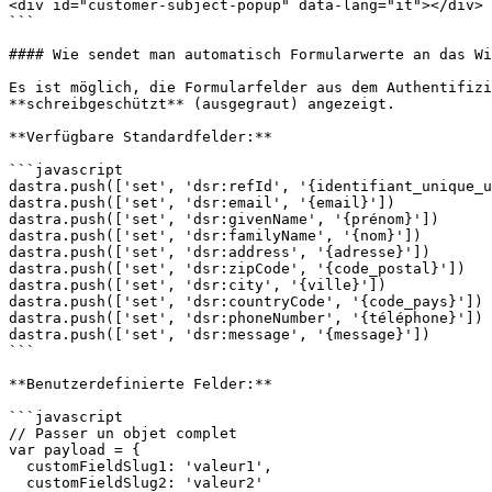
<div id="customer-subject-popup" data-lang="it"></div>

```

#### Wie sendet man automatisch Formularwerte an das Wi
Es ist möglich, die Formularfelder aus dem Authentifizi
**schreibgeschützt** (ausgegraut) angezeigt.

**Verfügbare Standardfelder:**

```javascript

dastra.push(['set', 'dsr:refId', '{identifiant_unique_u
dastra.push(['set', 'dsr:email', '{email}'])

dastra.push(['set', 'dsr:givenName', '{prénom}'])

dastra.push(['set', 'dsr:familyName', '{nom}'])

dastra.push(['set', 'dsr:address', '{adresse}'])

dastra.push(['set', 'dsr:zipCode', '{code_postal}'])

dastra.push(['set', 'dsr:city', '{ville}'])

dastra.push(['set', 'dsr:countryCode', '{code_pays}']) 
dastra.push(['set', 'dsr:phoneNumber', '{téléphone}'])

dastra.push(['set', 'dsr:message', '{message}'])

```

**Benutzerdefinierte Felder:**

```javascript

// Passer un objet complet

var payload = {

  customFieldSlug1: 'valeur1',

  customFieldSlug2: 'valeur2'
