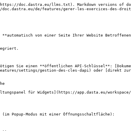
https://doc.dastra.eu/llms.txt). Markdown versions of do
/doc.dastra.eu/de/features/gerer-les-exercices-des-droit
 **automatisch von einer Seite Ihrer Website Betroffenen
egriert.

ötigen Sie einen **öffentlichen API-Schlüssel**: [Dokume
eatures/settings/gestion-des-cles-dapi) oder [direkt zu
he

ltungspanel für Widgets](https://app.dasta.eu/workspace/
 (im Popup-Modus mit einer Öffnungsschaltfläche):
