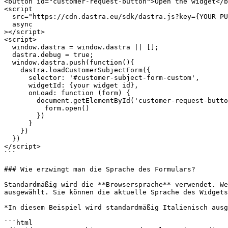
<button id="customer-request-button">Open the widget</b
<script

  src="https://cdn.dastra.eu/sdk/dastra.js?key={YOUR PUBLIC KEY}"

  async

></script>

<script>

  window.dastra = window.dastra || [];

  dastra.debug = true;

  window.dastra.push(function(){

    dastra.loadCustomerSubjectForm({

      selector: '#customer-subject-form-custom',

      widgetId: {your widget id},

      onLoad: function (form) {

        document.getElementById('customer-request-button').addEventListener('click',function () {

          form.open()

        })

      }

    })

  })

</script>

```

### Wie erzwingt man die Sprache des Formulars?

Standardmäßig wird die **Browsersprache** verwendet. We
ausgewählt. Sie können die aktuelle Sprache des Widgets
*In diesem Beispiel wird standardmäßig Italienisch ausg
```html
