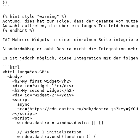
})

```

{% hint style="warning" %}

Achtung, dies hat zur Folge, dass der gesamte vom Nutze
Auswahl auftreten, die über ein langes Textfeld hinausg
{% endhint %}

### Mehrere Widgets in einer einzelnen Seite integriere
Standardmäßig erlaubt Dastra nicht die Integration mehr
Es ist jedoch möglich, diese Integration mit der folgen
```html

<html lang="en-GB">

  <body>

    <h2>My first widget</h2>

    <div id="widget-1"></div>

    <h2>My second widget</h2>

    <div id="widget-2"></div>

    <script

      async

      src="https://cdn.dastra.eu/sdk/dastra.js?key={YOUR_PUBLIC_KEY}"

    ></script>

    <script>

      window.dastra = window.dastra || []

      // Widget 1 initialization

      window.dastra.push(function () {
