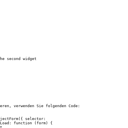
eren, verwenden Sie folgenden Code:

jectForm({ selector:

Load: function (form) {

t
