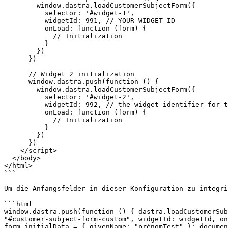
        window.dastra.loadCustomerSubjectForm({

          selector: '#widget-1',

          widgetId: 991, // YOUR_WIDGET_ID_

          onLoad: function (form) {

            // Initialization

          }

        })

      })

      // Widget 2 initialization

      window.dastra.push(function () {

        window.dastra.loadCustomerSubjectForm({

          selector: '#widget-2',

          widgetId: 992, // the widget identifier for the second widget

          onLoad: function (form) {

            // Initialization

          }

        })

      })

    </script>

  </body>

</html>

```

Um die Anfangsfelder in dieser Konfiguration zu integri
```html

window.dastra.push(function () { dastra.loadCustomerSub
"#customer-subject-form-custom", widgetId: widgetId, on
form.initialData = { givenName: "prénomTest" }; documen