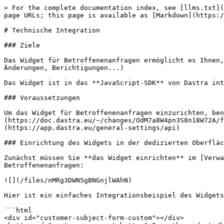
> For the complete documentation index, see [llms.txt](
page URLs; this page is available as [Markdown](https:/
# Technische Integration

### Ziele

Das Widget für Betroffenenanfragen ermöglicht es Ihnen,
Änderungen, Berichtigungen...)

Das Widget ist in das **JavaScript-SDK** von Dastra int
### Voraussetzungen

Um das Widget für Betroffenenanfragen einzurichten, ben
(https://doc.dastra.eu/~/changes/OdM7a8W4pn3S8n18W72A/f
(https://app.dastra.eu/general-settings/api)

### Einrichtung des Widgets in der dedizierten Oberfläc
Zunächst müssen Sie **das Widget einrichten** im [Verwa
Betroffenenanfragen:

![](/files/nMRg3DWN5gBNGnjlWAhN)

Hier ist ein einfaches Integrationsbeispiel des Widgets
```html

<div id="customer-subject-form-custom"></div>
