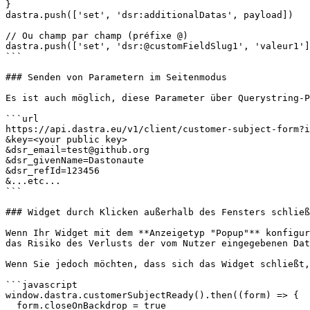
}

dastra.push(['set', 'dsr:additionalDatas', payload])

// Ou champ par champ (préfixe @)

dastra.push(['set', 'dsr:@customFieldSlug1', 'valeur1']
```

### Senden von Parametern im Seitenmodus

Es ist auch möglich, diese Parameter über Querystring-P
```url

https://api.dastra.eu/v1/client/customer-subject-form?i
&key=<your public key>

&dsr_email=test@github.org

&dsr_givenName=Dastonaute

&dsr_refId=123456

&...etc...

```

### Widget durch Klicken außerhalb des Fensters schließ
Wenn Ihr Widget mit dem **Anzeigetyp "Popup"** konfigur
das Risiko des Verlusts der vom Nutzer eingegebenen Dat
Wenn Sie jedoch möchten, dass sich das Widget schließt,
```javascript

window.dastra.customerSubjectReady().then((form) => {

  form.closeOnBackdrop = true
