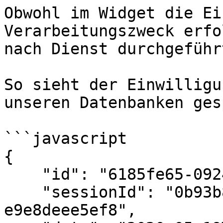
Obwohl im Widget die Ei
Verarbeitungszweck erfo
nach Dienst durchgeführt
So sieht der Einwilligu
unseren Datenbanken ges
```javascript

{

    "id": "6185fe65-0924-410d-9132-3cde838c4627",

    "sessionId": "0b93b823-ff36-4d61-8959-
e9e8deee5ef8",
