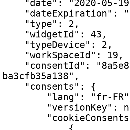
    "date": "2020-05-19T16:54:03.272Z",

    "dateExpiration": "2020-11-19T16:54:03.272Z",

    "type": 2,

    "widgetId": 43,

    "typeDevice": 2,

    "workSpaceId": 19,

    "consentId": "8a5e89c4-2243-4598-97c5-
ba3cfb35a138",

    "consents": {

        "lang": "fr-FR",

        "versionKey": null,

        "cookieConsents": [

            {
