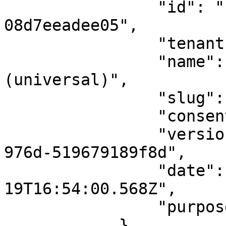
                "id": "1c3baa61-0d05-44e4-da3d-
08d7eeadee05",

                "tenantId": 0,

                "name": "Google Analytics 
(universal)",

                "slug": "analytics",

                "consent": true,

                "version": "6f65cb1d-85eb-4a64-
976d-519679189f8d",

                "date": "2020-05-
19T16:54:00.568Z",

                "purpose": 2

            }
