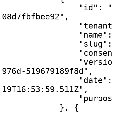
                "id": "584ffef3-251c-4e9a-efb8-
08d7fbfbee92",

                "tenantId": 0,

                "name": "Drift",

                "slug": "drift",

                "consent": true,

                "version": "6f65cb1d-85eb-4a64-
976d-519679189f8d",

                "date": "2020-05-
19T16:53:59.511Z",

                "purpose": 3

            }, {
