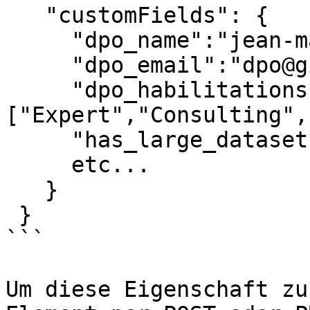
   "customFields": {

     "dpo_name":"jean-marc le dpo",

     "dpo_email":"dpo@github.com",

     "dpo_habilitations": 
["Expert","Consulting",
     "has_large_dataset":false,

     etc...

   }

 }

```

Um diese Eigenschaft zu