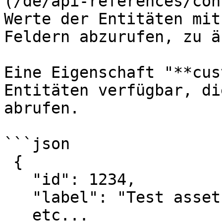
(/de/api-references/con
Werte der Entitäten mit
Feldern abzurufen, zu ä
Eine Eigenschaft "**cus
Entitäten verfügbar, di
abrufen.

```json

 {

   "id": 1234,

   "label": "Test asset",

   etc...
