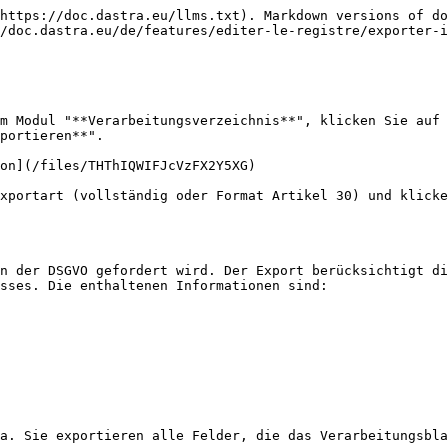
https://doc.dastra.eu/llms.txt). Markdown versions of do
/doc.dastra.eu/de/features/editer-le-registre/exporter-i
m Modul "**Verarbeitungsverzeichnis**", klicken Sie auf 
portieren**".

on](/files/THThIQWIFJcVzFX2Y5XG)

xportart (vollständig oder Format Artikel 30) und klicke
n der DSGVO gefordert wird. Der Export berücksichtigt di
sses. Die enthaltenen Informationen sind:

a. Sie exportieren alle Felder, die das Verarbeitungsbla