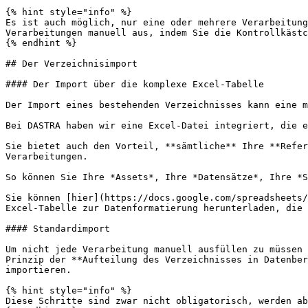
{% hint style="info" %}

Es ist auch möglich, nur eine oder mehrere Verarbeitung
Verarbeitungen manuell aus, indem Sie die Kontrollkästc
{% endhint %}

## Der Verzeichnisimport

#### Der Import über die komplexe Excel-Tabelle

Der Import eines bestehenden Verzeichnisses kann eine m
Bei DASTRA haben wir eine Excel-Datei integriert, die e
Sie bietet auch den Vorteil, **sämtliche** Ihre **Refer
Verarbeitungen.

So können Sie Ihre *Assets*, Ihre *Datensätze*, Ihre *S
Sie können [hier](https://docs.google.com/spreadsheets/
Excel-Tabelle zur Datenformatierung herunterladen, die 
#### Standardimport

Um nicht jede Verarbeitung manuell ausfüllen zu müssen 
Prinzip der **Aufteilung des Verzeichnisses in Datenber
importieren.

{% hint style="info" %}

Diese Schritte sind zwar nicht obligatorisch, werden ab