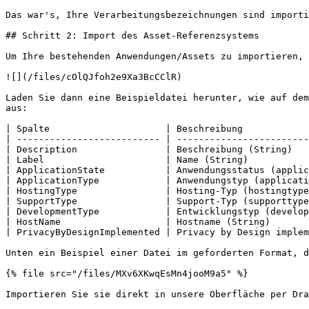
Das war's, Ihre Verarbeitungsbezeichnungen sind importi
## Schritt 2: Import des Asset-Referenzsystems

Um Ihre bestehenden Anwendungen/Assets zu importieren, 
![](/files/cOlQJfoh2e9Xa3BcCClR)

Laden Sie dann eine Beispieldatei herunter, wie auf dem
aus:

| Spalte                     | Beschreibung            
| -------------------------- | ------------------------
| Description                | Beschreibung (String)   
| Label                      | Name (String)           
| ApplicationState           | Anwendungsstatus (applic
| ApplicationType            | Anwendungstyp (applicati
| HostingType                | Hosting-Typ (hostingtype
| SupportType                | Support-Typ (supporttype
| DevelopmentType            | Entwicklungstyp (develop
| HostName                   | Hostname (String)       
| PrivacyByDesignImplemented | Privacy by Design implem
Unten ein Beispiel einer Datei im geforderten Format, d
{% file src="/files/MXv6XKwqEsMn4jooM9a5" %}

Importieren Sie sie direkt in unsere Oberfläche per Dra