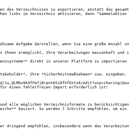
en des Verzeichnisses zu exportieren, anstatt das gesamt
hen links im Verzeichnis aktivieren, dann "Sammelaktion 
ühsame Aufgabe darstellen, wenn Sie eine große Anzahl vo
s Ihnen ermöglicht, Ihre Verarbeitungen massenhaft und i
enzsysteme** direkt in unserer Plattform zu importieren 
takeholder*, Ihre *Sicherheitsmaßnahmen* usw. eingeben.

d/1u_QLMbx9k4fFm7jBrpnt65i8fVfOzYz8/edit?usp=sharing\&ou
für einen fehlerfreien Import erforderlich ist!

und alle möglichen Verzeichnisformate zu berücksichtigen
eiche** basiert. So werden 7 Schritte empfohlen, um ein 
er dringend empfohlen, insbesondere wenn das Verarbeitun