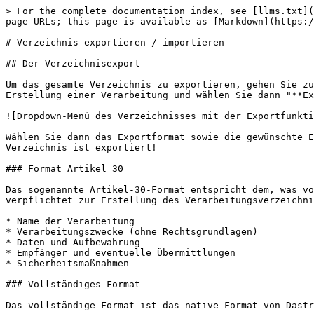
> For the complete documentation index, see [llms.txt](
page URLs; this page is available as [Markdown](https:/
# Verzeichnis exportieren / importieren

## Der Verzeichnisexport

Um das gesamte Verzeichnis zu exportieren, gehen Sie zu
Erstellung einer Verarbeitung und wählen Sie dann "**Ex
![Dropdown-Menü des Verzeichnisses mit der Exportfunkti
Wählen Sie dann das Exportformat sowie die gewünschte E
Verzeichnis ist exportiert!

### Format Artikel 30

Das sogenannte Artikel-30-Format entspricht dem, was vo
verpflichtet zur Erstellung des Verarbeitungsverzeichni
* Name der Verarbeitung

* Verarbeitungszwecke (ohne Rechtsgrundlagen)

* Daten und Aufbewahrung

* Empfänger und eventuelle Übermittlungen

* Sicherheitsmaßnahmen

### Vollständiges Format

Das vollständige Format ist das native Format von Dastr