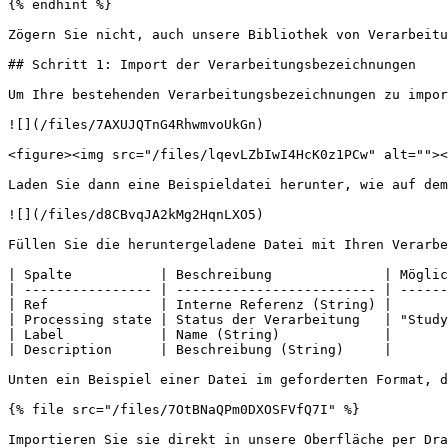
{% endhint %}

Zögern Sie nicht, auch unsere Bibliothek von Verarbeitu
## Schritt 1: Import der Verarbeitungsbezeichnungen

Um Ihre bestehenden Verarbeitungsbezeichnungen zu impor
![](/files/7AXUJQTnG4RhwmvoUkGn)

<figure><img src="/files/lqevLZbIwI4HcK0z1PCw" alt=""><
Laden Sie dann eine Beispieldatei herunter, wie auf dem
![](/files/d8CBvqJA2kMg2HqnLXO5)

Füllen Sie die heruntergeladene Datei mit Ihren Verarbe
| Spalte           | Beschreibung              | Möglic
| ---------------- | ------------------------- | ------
| Ref              | Interne Referenz (String) |       
| Processing state | Status der Verarbeitung   | "Study
| Label            | Name (String)             |       
| Description      | Beschreibung (String)     |       
Unten ein Beispiel einer Datei im geforderten Format, d
{% file src="/files/7OtBNaQPm0DXOSFVfQ7I" %}

Importieren Sie sie direkt in unsere Oberfläche per Dra