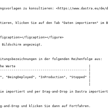
ngsvorlagen zu konsultieren: <https://www.dastra.eu/de/d
tieren, klicken Sie auf den Tab "Daten importieren" im B
figcaption></figcaption></figure>

 Bildschirm angezeigt.

itungsbezeichnungen in der folgenden Reihenfolge aus:

he Werte                                      |

--------------------------------------------- |

                                              |

", "BeingDeployed", "InProduction", "Stopped" |

                                              |

                                              |

ie importiert und per Drag-and-Drop in Dastra importiert
g-and-Drop und klicken Sie dann auf Fortfahren.
