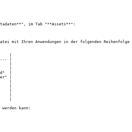
tadaten**", im Tab "**Assets**":

atei mit Ihren Anwendungen in der folgenden Reihenfolge 
    |

--- |

    |

    |

d"  |

er" |

    |

    |

    |

    |

    |

 werden kann:
