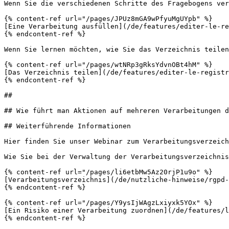
Wenn Sie die verschiedenen Schritte des Fragebogens ver
{% content-ref url="/pages/JPUz8mGA9wPfyuMgUYpb" %}

[Eine Verarbeitung ausfüllen](/de/features/editer-le-re
{% endcontent-ref %}

Wenn Sie lernen möchten, wie Sie das Verzeichnis teilen
{% content-ref url="/pages/wtNRp3gRksYdvnOBt4hM" %}

[Das Verzeichnis teilen](/de/features/editer-le-registr
{% endcontent-ref %}

##

## Wie führt man Aktionen auf mehreren Verarbeitungen d
## Weiterführende Informationen

Hier finden Sie unser Webinar zum Verarbeitungsverzeich
Wie Sie bei der Verwaltung der Verarbeitungsverzeichnis
{% content-ref url="/pages/li6etbMw5Az20rjP1u9o" %}

[Verarbeitungsverzeichnis](/de/nutzliche-hinweise/rgpd-
{% endcontent-ref %}

{% content-ref url="/pages/Y9ysIjWAgzLxiyxk5YOx" %}

[Ein Risiko einer Verarbeitung zuordnen](/de/features/l
{% endcontent-ref %}
