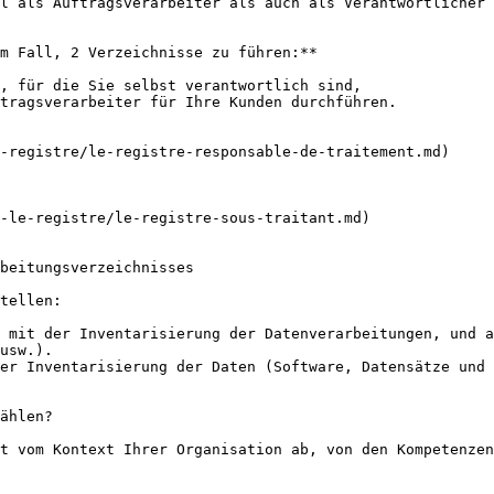
l als Auftragsverarbeiter als auch als Verantwortlicher 
m Fall, 2 Verzeichnisse zu führen:**

, für die Sie selbst verantwortlich sind,

tragsverarbeiter für Ihre Kunden durchführen.

-registre/le-registre-responsable-de-traitement.md)

-le-registre/le-registre-sous-traitant.md)

beitungsverzeichnisses

tellen:

 mit der Inventarisierung der Datenverarbeitungen, und a
usw.).

er Inventarisierung der Daten (Software, Datensätze und 
ählen?

t vom Kontext Ihrer Organisation ab, von den Kompetenzen