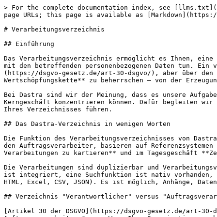
> For the complete documentation index, see [llms.txt](
page URLs; this page is available as [Markdown](https:/
# Verarbeitungsverzeichnis

## Einführung

Das Verarbeitungsverzeichnis ermöglicht es Ihnen, eine 
mit den betreffenden personenbezogenen Daten tun. Ein v
(https://dsgvo-gesetz.de/art-30-dsgvo/), aber über den 
Wertschöpfungskette** zu beherrschen — von der Erzeugun
Bei Dastra sind wir der Meinung, dass es unsere Aufgabe
Kerngeschäft konzentrieren können. Dafür begleiten wir 
Ihres Verzeichnisses führen.

## Das Dastra-Verzeichnis in wenigen Worten

Die Funktion des Verarbeitungsverzeichnisses von Dastra
den Auftragsverarbeiter, basieren auf Referenzsystemen 
Verarbeitungen zu kartieren** und im Tagesgeschäft **Ze
Die Verarbeitungen sind duplizierbar und Verarbeitungsv
ist integriert, eine Suchfunktion ist nativ vorhanden, 
HTML, Excel, CSV, JSON). Es ist möglich, Anhänge, Daten
## Verzeichnis "Verantwortlicher" versus "Auftragsverar
[Artikel 30 der DSGVO](https://dsgvo-gesetz.de/art-30-d