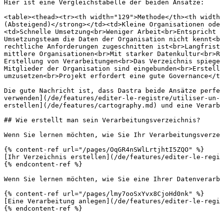
Hier ist eine Vergleichstabelle der beiden Ansätze:

<table><thead><tr><th width="129">Methode</th><th width
(Absteigend)</strong></td><td>Kleine Organisationen ode
<td>Schnelle Umsetzung<br>Weniger Arbeit<br>Entspricht 
Umsetzungsteam die Daten der Organisation nicht kennt<b
rechtliche Anforderungen zugeschnitten ist<br>Langfrist
mittlere Organisationen<br>Mit starker Datenkultur<br>R
Erstellung von Verarbeitungen<br>Das Verzeichnis spiege
Mitglieder der Organisation sind eingebunden<br>Erstell
umzusetzen<br>Projekt erfordert eine gute Governance</t
Die gute Nachricht ist, dass Dastra beide Ansätze perfe
verwenden](/de/features/editer-le-registre/utiliser-un-
erstellen](/de/features/cartography.md) und eine Verarb
## Wie erstellt man sein Verarbeitungsverzeichnis?

Wenn Sie lernen möchten, wie Sie Ihr Verarbeitungsverze
{% content-ref url="/pages/OqGR4nSWlLrtjhtI5ZQO" %}

[Ihr Verzeichnis erstellen](/de/features/editer-le-regi
{% endcontent-ref %}

Wenn Sie lernen möchten, wie Sie eine Ihrer Datenverarb
{% content-ref url="/pages/lmy7ooSxYvx8CjoHd0nk" %}

[Eine Verarbeitung anlegen](/de/features/editer-le-regi
{% endcontent-ref %}
