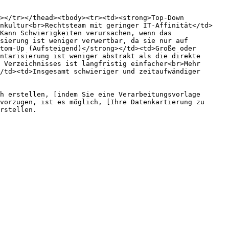
></tr></thead><tbody><tr><td><strong>Top-Down 
enkultur<br>Rechtsteam mit geringer IT-Affinität</td>
Kann Schwierigkeiten verursachen, wenn das 
sierung ist weniger verwertbar, da sie nur auf 
tom-Up (Aufsteigend)</strong></td><td>Große oder 
ntarisierung ist weniger abstrakt als die direkte 
 Verzeichnisses ist langfristig einfacher<br>Mehr 
/td><td>Insgesamt schwieriger und zeitaufwändiger 
h erstellen, [indem Sie eine Verarbeitungsvorlage 
vorzugen, ist es möglich, [Ihre Datenkartierung zu 
rstellen.
