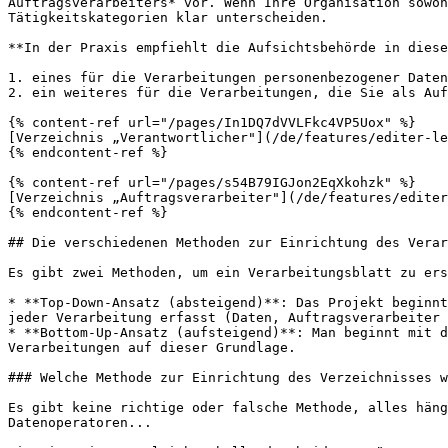
Auftragsverarbeiters* vor. Wenn Ihre Organisation sowoh
Tätigkeitskategorien klar unterscheiden.

**In der Praxis empfiehlt die Aufsichtsbehörde in diese
1. eines für die Verarbeitungen personenbezogener Daten
2. ein weiteres für die Verarbeitungen, die Sie als Auf
{% content-ref url="/pages/In1DQ7dVVLFkc4VP5Uox" %}

[Verzeichnis „Verantwortlicher"](/de/features/editer-le
{% endcontent-ref %}

{% content-ref url="/pages/s54B79IGJon2EqXkohzk" %}

[Verzeichnis „Auftragsverarbeiter"](/de/features/editer
{% endcontent-ref %}

## Die verschiedenen Methoden zur Einrichtung des Verar
Es gibt zwei Methoden, um ein Verarbeitungsblatt zu ers
* **Top-Down-Ansatz (absteigend)**: Das Projekt beginnt
jeder Verarbeitung erfasst (Daten, Auftragsverarbeiter 
* **Bottom-Up-Ansatz (aufsteigend)**: Man beginnt mit d
Verarbeitungen auf dieser Grundlage.

### Welche Methode zur Einrichtung des Verzeichnisses w
Es gibt keine richtige oder falsche Methode, alles häng
Datenoperatoren...
