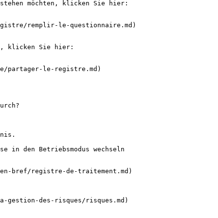
stehen möchten, klicken Sie hier:

gistre/remplir-le-questionnaire.md)

, klicken Sie hier:

e/partager-le-registre.md)

urch?

nis.

se in den Betriebsmodus wechseln

en-bref/registre-de-traitement.md)

a-gestion-des-risques/risques.md)
