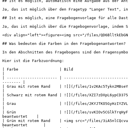
## Ist es möglich, automatisch eine Aufgabe aus der Ant
Ja, das ist möglich über den Fragetyp "Langer Text", in
## Ist es möglich, eine Fragebogenvorlage für alle Dast
Ja, das ist möglich über die Fragebogenvorlage, indem S
<div align="left"><figure><img src="/files/QD6BlltkEbGN
## Was bedeuten die Farben in den Fragebogenantworten?

In den Abschnitten des Fragebogens sind den Fragensymbo
Hier ist die Farbzuordnung:

| Farbe                  | Bild                                                         
|

| ---------------------- | ----------------------------
-------- |

| Grau mit rotem Rand    | ![](/files/1v2KAc5Tykn2MBseYoL0)                
|

| Schwarz mit rotem Rand | ![](/files/XZI7zDXpL6ypCD3757iV)                    
|

| Grau                   | ![](/files/2KYJTKO5GyHzIYZVLQ6t)               
|

| Grün                   | ![](/files/svKIOv5CGlkTrqHyF
beantwortet    |

| Grün mit rotem Rand    | <img src="/files/3iA5nlCQcvu
beantwortet       |
