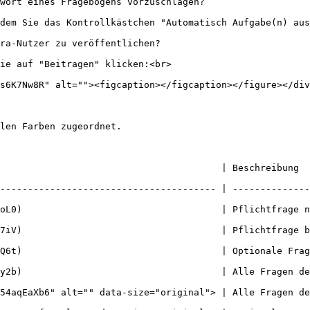
wort eines Fragebogens vorzuschlagen?

dem Sie das Kontrollkästchen "Automatisch Aufgabe(n) aus
ra-Nutzer zu veröffentlichen?

ie auf "Beitragen" klicken:<br>

s6K7Nw8R" alt=""><figcaption></figcaption></figure></div
len Farben zugeordnet.

       | Beschreibung                                                                  
--------------------------------------- | --------------
                    | Pflichtfrage nicht beantwortet                         
                | Pflichtfrage beantwortet                                       
                     | Optionale Frage nicht beantwortet                   
y2b)                                    | Alle Fragen de
54aqEaXb6" alt="" data-size="original"> | Alle Fragen de