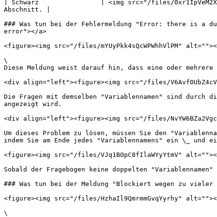
| Schwarz                | <img src="/files/0xr1IpVeM2X
Abschnitt. |

### Was tun bei der Fehlermeldung "Error: there is a du
error"></a>

<figure><img src="/files/mYUyPkk4sQcWPWhhVlPM" alt=""><
\

Diese Meldung weist darauf hin, dass eine oder mehrere 
<div align="left"><figure><img src="/files/V6Avf0UbZ4cV
Die Fragen mit demselben "Variablennamen" sind durch di
angezeigt wird.

<div align="left"><figure><img src="/files/NvYW6BZa2Vgc
Um dieses Problem zu lösen, müssen Sie den "Variablenna
indem Sie am Ende jedes "Variablennamens" ein \_ und ei
<figure><img src="/files/VJq1BOpC8fIlaWYyYtmV" alt=""><
Sobald der Fragebogen keine doppelten "Variablennamen" 
### Was tun bei der Meldung "Blockiert wegen zu vieler 
<figure><img src="/files/HzhaIl9QmrmmGvqYyrhy" alt=""><
\
