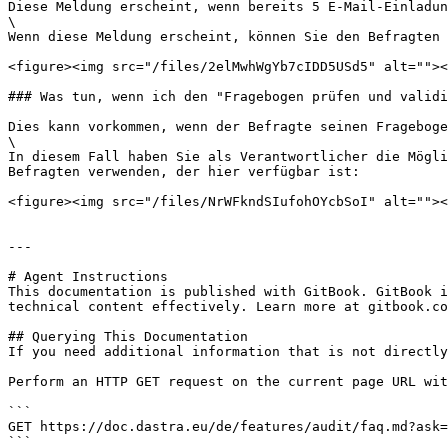
Diese Meldung erscheint, wenn bereits 5 E-Mail-Einladun
\

Wenn diese Meldung erscheint, können Sie den Befragten 
<figure><img src="/files/2elMwhWgYb7cIDD5USd5" alt=""><
### Was tun, wenn ich den "Fragebogen prüfen und validi
Dies kann vorkommen, wenn der Befragte seinen Frageboge
\

In diesem Fall haben Sie als Verantwortlicher die Mögli
Befragten verwenden, der hier verfügbar ist:

<figure><img src="/files/NrWFkndSIufohOYcbSoI" alt=""><
---

# Agent Instructions

This documentation is published with GitBook. GitBook i
technical content effectively. Learn more at gitbook.co
## Querying This Documentation

If you need additional information that is not directly
Perform an HTTP GET request on the current page URL wit
```

GET https://doc.dastra.eu/de/features/audit/faq.md?ask=
```
