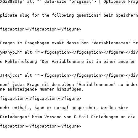
XGzB8SUfp" alt="" data-size="original"> | Optionale Frag
plicate slug for the following questions" beim Speichern
figcaption></figcaption></figure>

Fragen im Fragebogen exakt denselben "Variablennamen" tr
yMXnyp1h" alt=""><figcaption></figcaption></figure></div
e Fehlermeldung "Der Variablenname ist in einer anderen 
JT4KjCcs" alt=""><figcaption></figcaption></figure></div
men" jeder Frage mit demselben "Variablennamen" so änder
ne aufsteigende Nummer hinzufügen.

figcaption></figcaption></figure>

mehr enthält, kann er normal gespeichert werden.<br>

Einladungen" beim Versand von E-Mail-Einladungen an die 
figcaption></figcaption></figure>
