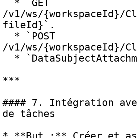
  * `GET 
/v1/ws/{workspaceId}/Cl
fileId}`.

  * `POST 
/v1/ws/{workspaceId}/Cl
  * `DataSubjectAttachments`.

***

#### 7. Intégration ave
de tâches

* **But :** Créer et as