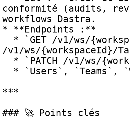
conformité (audits, rev
workflows Dastra.

* **Endpoints :**

  * `GET /v1/ws/{workspaceId}/Tasks`, `POST 
/v1/ws/{workspaceId}/Ta
  * `PATCH /v1/ws/{workspaceId}/Tasks/{id}`.

  * `Users`, `Teams`, `Workflows`.

***

### 🚀 Points clés
