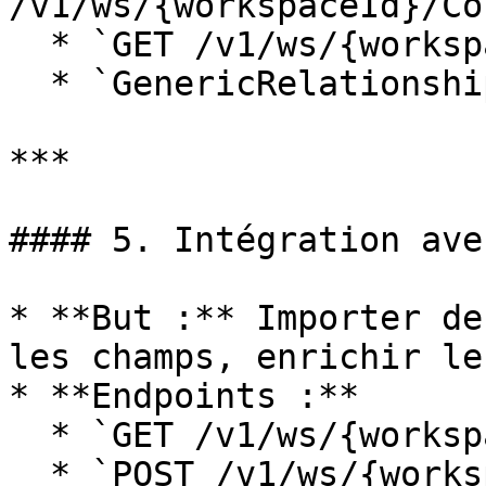
/v1/ws/{workspaceId}/Co
  * `GET /v1/ws/{workspaceId}/Assets` / `Actors`.

  * `GenericRelationships`.

***

#### 5. Intégration ave
* **But :** Importer de
les champs, enrichir le
* **Endpoints :**

  * `GET /v1/ws/{workspaceId}/DataFields`.

  * `POST /v1/ws/{workspaceId}/DataProcessings`, 