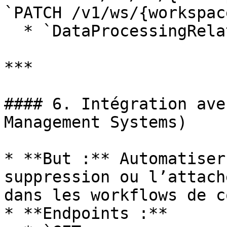
`PATCH /v1/ws/{workspac
  * `DataProcessingRelationships`.

***

#### 6. Intégration ave
Management Systems)

* **But :** Automatiser
suppression ou l’attach
dans les workflows de c
* **Endpoints :**
