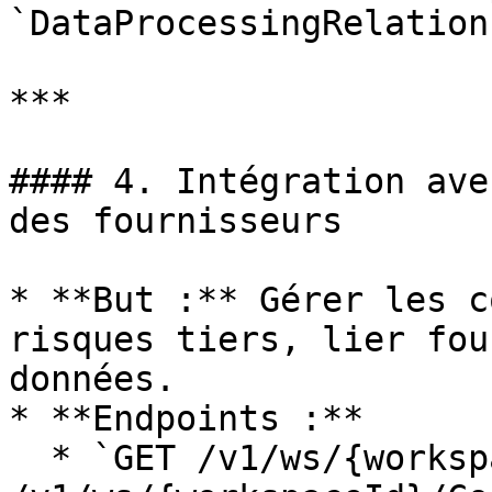
`DataProcessingRelation
***

#### 4. Intégration ave
des fournisseurs

* **But :** Gérer les c
risques tiers, lier fou
données.

* **Endpoints :**

  * `GET /v1/ws/{workspaceId}/Contracts`, `POST 