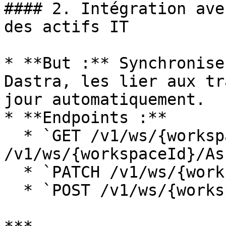
#### 2. Intégration ave
des actifs IT

* **But :** Synchronise
Dastra, les lier aux tr
jour automatiquement.

* **Endpoints :**

  * `GET /v1/ws/{workspaceId}/Assets` / `POST 
/v1/ws/{workspaceId}/As
  * `PATCH /v1/ws/{workspaceId}/Assets/{id}`.

  * `POST /v1/ws/{workspaceId}/Assets/import`.
