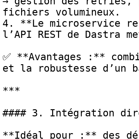
→ gestion des retries, 
fichiers volumineux.

4. **Le microservice re
l’API REST de Dastra me
✅ **Avantages :** combi
et la robustesse d’un b
***

#### 3. Intégration dir
**Idéal pour :** des dé