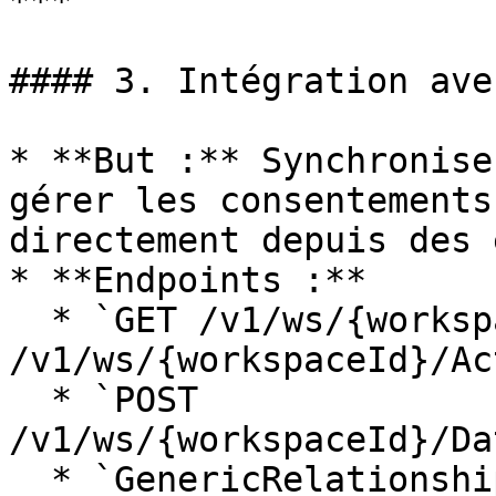
***

#### 3. Intégration ave
* **But :** Synchronise
gérer les consentements
directement depuis des 
* **Endpoints :**

  * `GET /v1/ws/{workspaceId}/Actors`, `POST 
/v1/ws/{workspaceId}/Ac
  * `POST 
/v1/ws/{workspaceId}/Da
  * `GenericRelationships` / 