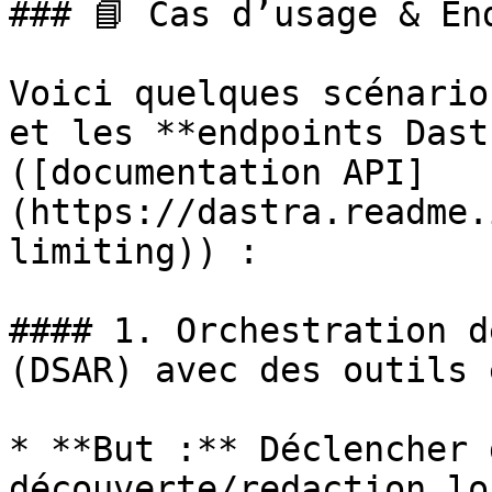
### 📘 Cas d’usage & End
Voici quelques scénario
et les **endpoints Dast
([documentation API]
(https://dastra.readme.
limiting)) :

#### 1. Orchestration d
(DSAR) avec des outils 
* **But :** Déclencher 
découverte/redaction lo