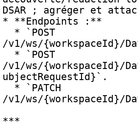
DSAR ; agréger et attac
* **Endpoints :**

  * `POST 
/v1/ws/{workspaceId}/Da
  * `POST 
/v1/ws/{workspaceId}/Da
ubjectRequestId}`.

  * `PATCH 
/v1/ws/{workspaceId}/Da
***
