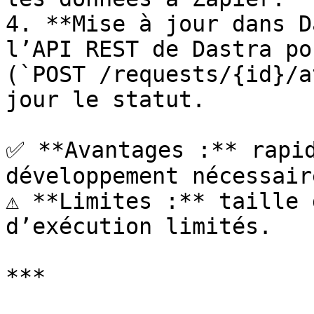
4. **Mise à jour dans D
l’API REST de Dastra po
(`POST /requests/{id}/a
jour le statut.

✅ **Avantages :** rapid
développement nécessaire
⚠️ **Limites :** taille 
d’exécution limités.

***
