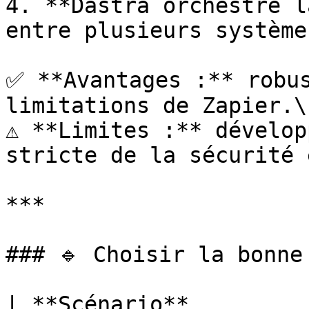
4. **Dastra orchestre l
entre plusieurs systèmes
✅ **Avantages :** robus
limitations de Zapier.\

⚠️ **Limites :** dévelop
stricte de la sécurité 
***

### 🔹 Choisir la bonne 
| **Scénario**                                         